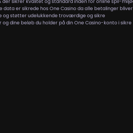
 sikrer kvalitet og standard inden for online spil-miljø
 data er sikrede hos One Casino da alle betalinger bliver
se og støtter udelukkende troværdige og sikre
er og dine beløb du holder på din One Casino-konto i sikre