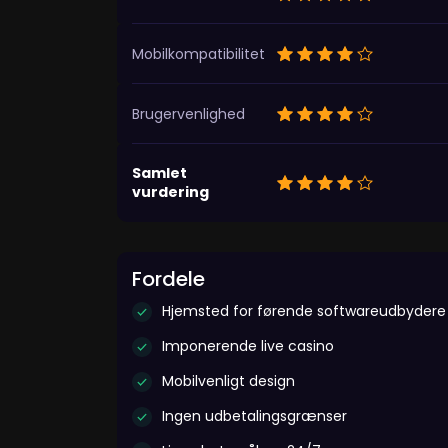
Mobilkompatibilitet
Brugervenlighed
Samlet
vurdering
Fordele
Hjemsted for førende softwareudbydere
Imponerende live casino
Mobilvenligt design
Ingen udbetalingsgrænser