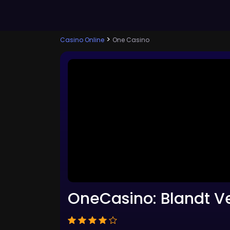
>
Casino Online
One Casino
OneCasino: Blandt V