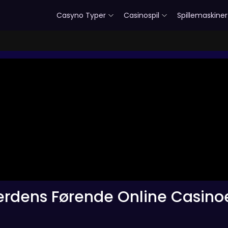
Casyno Typer
Casinospil
Spillemaskiner
erdens Førende Online Casino