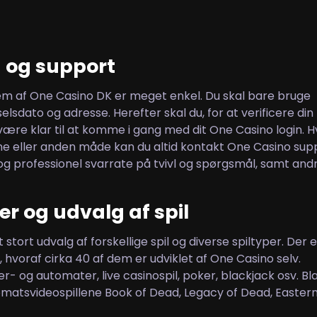
 og support
em af One Casino DK er meget enkel. Du skal bare bruge
sdato og adresse. Herefter skal du, for at verificere din
ære klar til at komme i gang med dit One Casino login. H
 eller anden måde kan du altid kontakt One Casino sup
 og professionel svarrate på tvivl og spørgsmål, samt and
er og udvalg af spil
tort udvalg af forskellige spil og diverse spiltyper. Der e
 hvoraf cirka 40 af dem er udviklet af One Casino selv.
- og automater, live casinospil, poker, blackjack osv. Bl
omatsvideospillene Book of Dead, Legacy of Dead, Easter