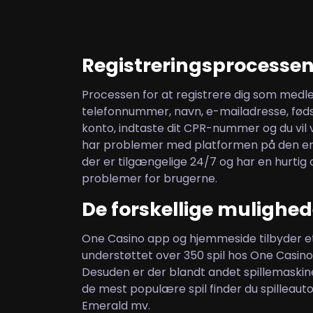
Registreringsprocessen
Processen for at registrere dig som medl
telefonnummer, navn, e-mailadresse, fødsel
konto, indtaste dit CPR-nummer og du vil v
har problemer med platformen på den ene
der er tilgængelige 24/7 og har en hurtig
problemer for brugerne.
De forskellige mulighed
One Casino app og hjemmeside tilbyder et s
understøttet over 350 spil hos One Casino,
Desuden er der blandt andet spillemaskiner
de mest populære spil finder du spilleaut
Emerald mv.