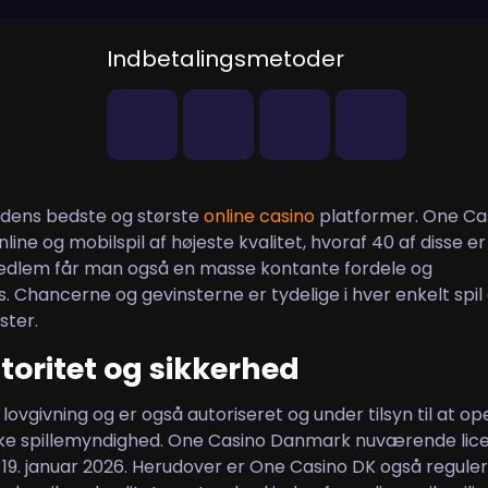
Indbetalingsmetoder
rdens bedste og største
online casino
platformer. One Ca
nline og mobilspil af højeste kvalitet, hvoraf 40 af disse er
medlem får man også en masse kontante fordele og
Chancerne og gevinsterne er tydelige i hver enkelt spil
ster.
toritet og sikkerhed
lovgivning og er også autoriseret og under tilsyn til at o
nske spillemyndighed. One Casino Danmark nuværende lic
n 19. januar 2026. Herudover er One Casino DK også reguler