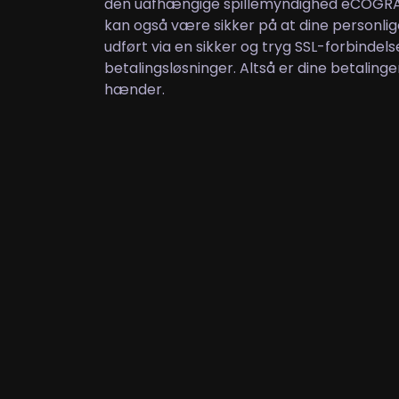
den uafhængige spillemyndighed eCOGRA der
kan også være sikker på at dine personlige
udført via en sikker og tryg SSL-forbindel
betalingsløsninger. Altså er dine betaling
hænder.