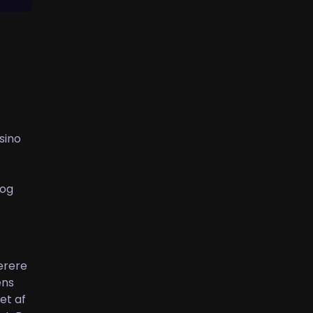
sino
 og
perere
ens
et af